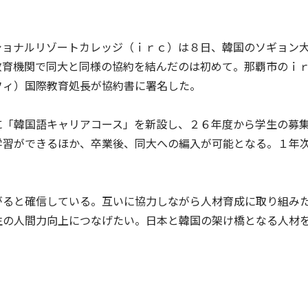
ショナルリゾートカレッジ（ｉｒｃ）は８日、韓国のソギョン
教育機関で同大と同様の協約を結んだのは初めて。那覇市のｉ
フィ）国際教育処長が協約書に署名した。
に「韓国語キャリアコース」を新設し、２６年度から学生の募
学習ができるほか、卒業後、同大への編入が可能となる。１年
がると確信している。互いに協力しながら人材育成に取り組み
生の人間力向上につなげたい。日本と韓国の架け橋となる人材