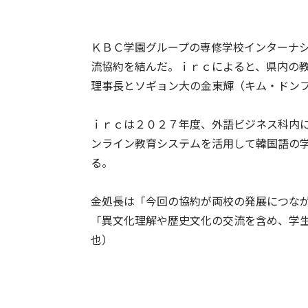
ＫＢＣ学園グループの専修学校インターナ
流協約を結んだ。ｉｒｃによると、県内の
理事長とソギョン大の金東輝（キム・ドン
ｉｒｃは２０２７年度、外語ビジネス科内
ンライン教育システムを活用して韓国語の
る。
金処長は「今回の協約が両校の発展につな
「異文化理解や歴史文化の交流を含め、学
也）