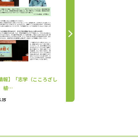
【学園情報】「志学（こころ
情報】「志学（こころざし
がく）講演…
」植…
2026.05.28
.15