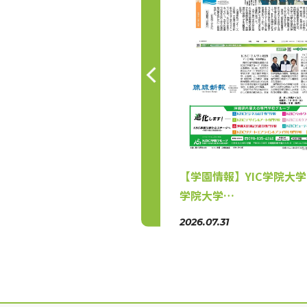
学連携（ホテル産業）と専門講
集中型O…
0.04.01
【学園情報】YIC学院大
学院大学…
2026.07.31