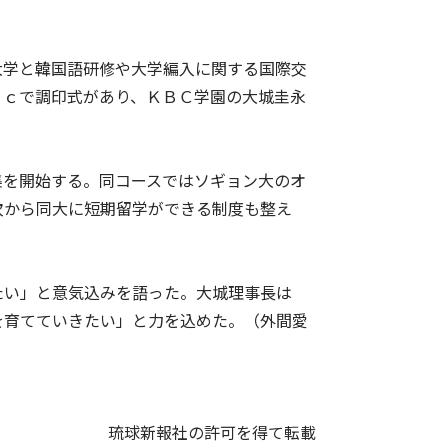
大学と韓国語研修や大学編入に関する国際交
ｒｃで調印式があり、ＫＢＣ学園の大城圭永
集を開始する。同コースではソギョン大のオ
次から同大に短期留学ができる制度も整え
たい」と意気込みを語った。大城理事長は
を育てていきたい」と力を込めた。（外間愛
琉球新報社の許可を得て転載