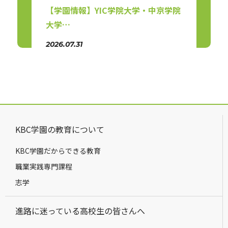
【学園情報】YIC学院大学・中京学院
【リ
大学…
会（
2026.07.31
2026.
KBC学園の教育について
KBC学園だからできる教育
職業実践専門課程
志学
進路に迷っている高校生の皆さんへ