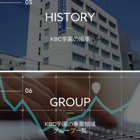
05
HISTORY
KBC学園の沿革
06
GROUP
KBC学園の事業領域
グループ一覧