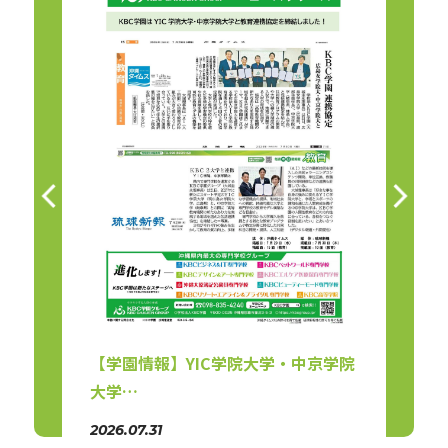
講義
【学園情報】YIC学院大学・中京学院
【リ
大学…
会（
2026.07.31
2026.