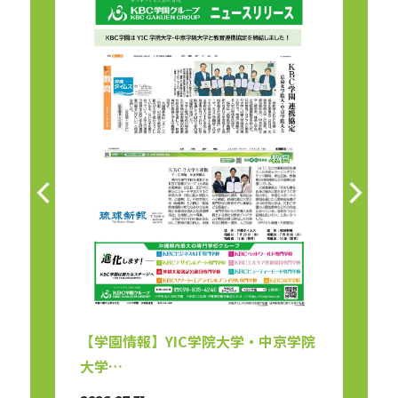
講義
【学園情報】YIC学院大学・中京学院
【リ
大学…
会（