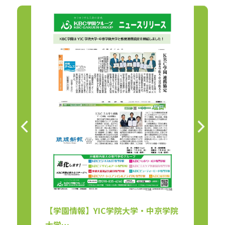
講義
【学園情報】YIC学院大学・中京学院
【リ
大学…
会（