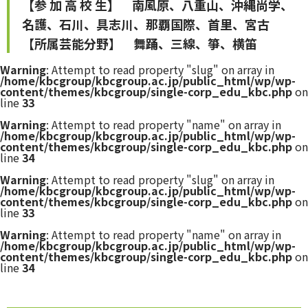
【参 加 高 校 生】 南風原、八重山、沖縄尚学、
名護、石川、具志川、那覇国際、首里、宮古
【所属芸能分野】 舞踊、三線、箏、横笛
Warning
: Attempt to read property "slug" on array in
/home/kbcgroup/kbcgroup.ac.jp/public_html/wp/wp-
content/themes/kbcgroup/single-corp_edu_kbc.php
on
line
33
Warning
: Attempt to read property "name" on array in
/home/kbcgroup/kbcgroup.ac.jp/public_html/wp/wp-
content/themes/kbcgroup/single-corp_edu_kbc.php
on
line
34
Warning
: Attempt to read property "slug" on array in
/home/kbcgroup/kbcgroup.ac.jp/public_html/wp/wp-
content/themes/kbcgroup/single-corp_edu_kbc.php
on
line
33
Warning
: Attempt to read property "name" on array in
/home/kbcgroup/kbcgroup.ac.jp/public_html/wp/wp-
content/themes/kbcgroup/single-corp_edu_kbc.php
on
line
34