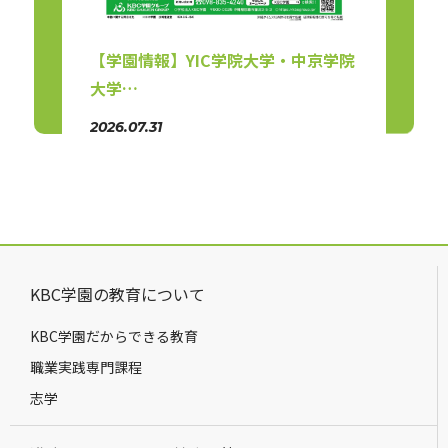
【学園情報】YIC学院大学・中京学院
【リ
大学…
会（
2026.07.31
2026.
KBC学園の教育について
KBC学園だからできる教育
職業実践専門課程
志学