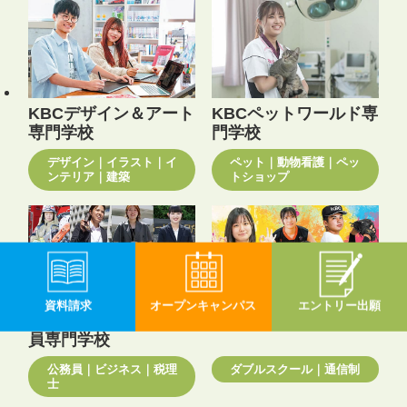
KBCデザイン＆アート
KBCペットワールド専
専門学校
門学校
デザイン｜イラスト｜イ
ペット｜動物看護｜ペッ
ンテリア｜建築
トショップ
資料請求
オープン
キャンパス
エントリー
出願
KBC沖縄大原簿記公務
KBC高等学院
員専門学校
公務員｜ビジネス｜税理
ダブルスクール｜通信制
士