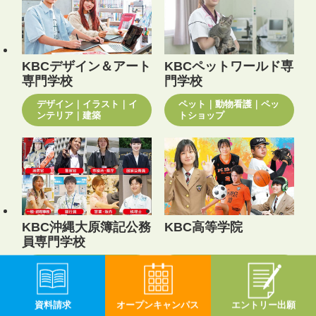
KBCデザイン＆アート
KBCペットワールド専
専門学校
門学校
デザイン｜イラスト｜イ
ペット｜動物看護｜ペッ
ンテリア｜建築
トショップ
KBC沖縄大原簿記公務
KBC高等学院
員専門学校
公務員｜ビジネス｜税理
ダブルスクール｜通信制
士
資料請求
オープン
キャンパス
エントリー
出願