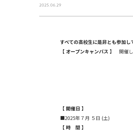
2025.06.29
すべての高校生に是非とも
参加し
【 オープンキャンパス 】
開催し
【 開催日 】
■2025年７月 ５日 (土)
【 時 間 】