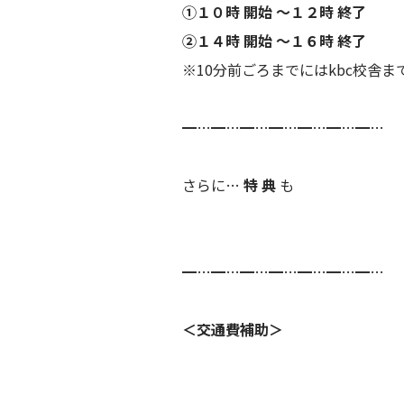
①１０時 開始 ～１２時 終了
②１４時 開始 ～１６時 終了
※10分前ごろまでにはkbc校舎
━…━…━…━…━…━…━…
さらに…
特 典
も
━…━…━…━…━…━…━…
＜交通費補助＞