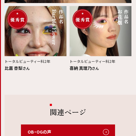
トータルビューティー科2年
トータルビューティー科2年
比嘉 杏梨
喜納 真理乃
さん
さん
関連ページ
OB・OGの声