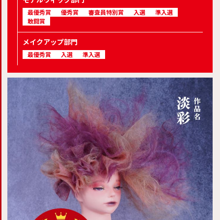
最優秀賞
優秀賞
審査員特別賞
入選
準入選
敢闘賞
メイクアップ部門
最優秀賞
入選
準入選