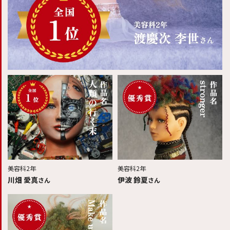
美容科2年
美容科2年
川畑 愛真
伊波 鈴夏
さん
さん