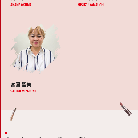
AKANE OKUMA
MISUZU YAMAUCHI
宮國 智美
SATOMI MIYAGUNI