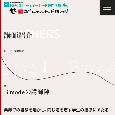
TEACHERS
講師紹介
TOP
講師紹介
B'modeの講師陣
業界での経験を活かし、同じ道を志す学生の指導にあたる