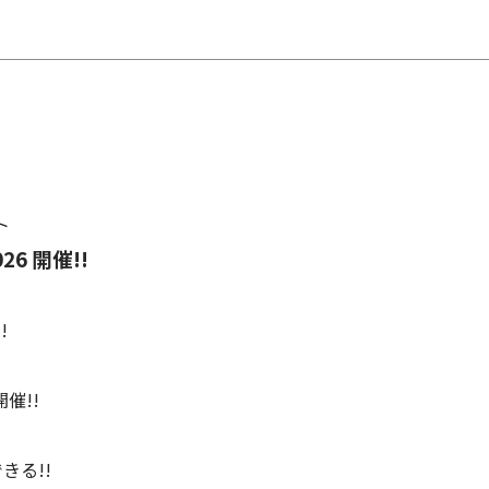
ト
6 開催!!
!
催!!
きる!!