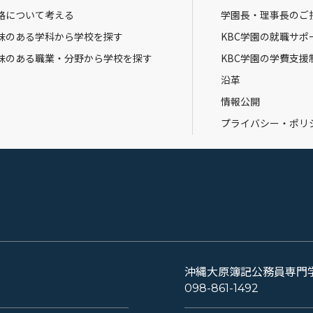
路について考える
学園長・理事長のご
味のある学科から学校を探す
KBC学園の就職サポ
味のある職業・分野から学校を探す
KBC学園の学費支援
沿革
情報公開
プライバシー・ポリ
沖縄大原簿記公務員専門
098-861-1492