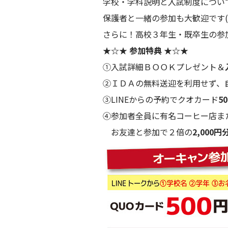
学校・学科説明と入試制度につい
保護者と一緒の参加も大歓迎です(^
さらに！高校３年生・既卒生の参
★☆★ 参加特典 ★☆★
①入試詳細ＢＯＯＫプレゼント＆
②ＩＤＡの無料送迎を利用せず、
③LINEからの予約でクオカード
5
④参加者全員に有名コーヒー店ま
お友達と参加で２倍の
2,000