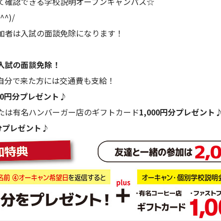
て確認できる学校説明オープンキャンパス☆
^)/
加者は入試の面談免除になります！
入試の面談免除！
自分で来た方には交通費も支給！
00円分プレゼント♪
たは有名ハンバーガー店のギフトカード
1,000円分プレゼント
円分プレゼント♪