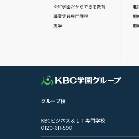
KBC学園だからできる教育
進
職業実践専門課程
興
志学
興
グループ校
KBCビジネス＆ＩＴ専門学校
0120-611-590