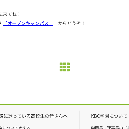
に来てね！
も
「オープンキャンパス」
からどうぞ！
路に迷っている高校生の皆さんへ
KBC学園について
路について考える
学園長・理事長のご