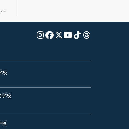
シー
学校
門学校
学校