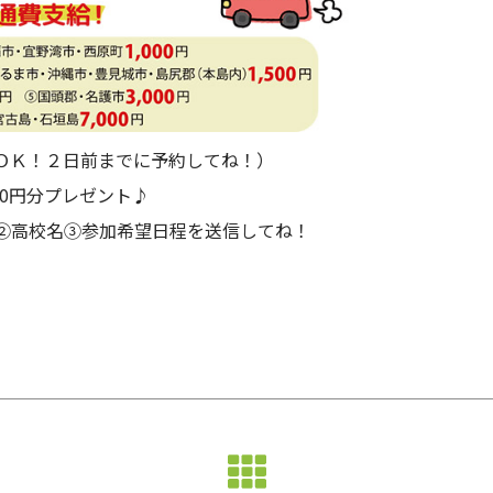
ＯＫ！２日前までに予約してね！）
00円分プレゼント♪
②高校名③参加希望日程を送信してね！