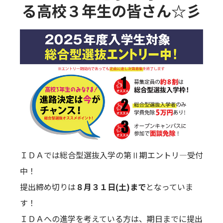
る高校３年生の皆さん☆彡
ＩＤＡでは総合型選抜入学の第Ⅱ期エントリ―受付
中！
提出締め切りは
８月３１日(土)まで
となっていま
す！
ＩＤＡへの進学を考えている方は、期日までに提出