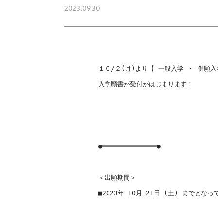
2023.09.30
１０/２(月)より【 一般入学 ・ 併願入学
入学願書が受付がはじまります！

●━━━━━━━━━━━━━━●

＜出願期間＞

■2023年 10月 21日 (土) までとなっ