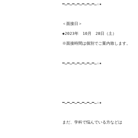
━…━…━…━…━…━…━…☆★

＜面接日＞

◆2023年　10月　28日（土）

※面接時間は個別でご案内致します。

━…━…━…━…━…━…━…☆★

━…━…━…━…━…━…━…☆★

まだ、学科で悩んでいる方などは
