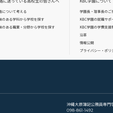
路に迷っている高校生の皆さんへ
KBC学園について
路について考える
学園長・理事長のご
味のある学科から学校を探す
KBC学園の就職サポ
味のある職業・分野から学校を探す
KBC学園の学費支援
沿革
情報公開
プライバシー・ポリ
沖縄大原簿記公務員専門
098-861-1492