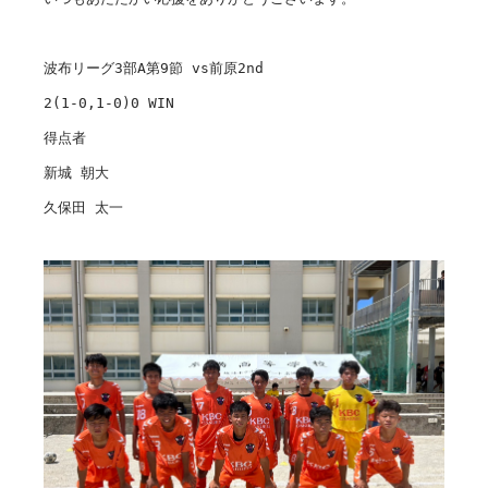
波布リーグ3部A第9節 vs前原2nd

2(1-0,1-0)0 WIN

得点者

新城 朝大

久保田 太一
