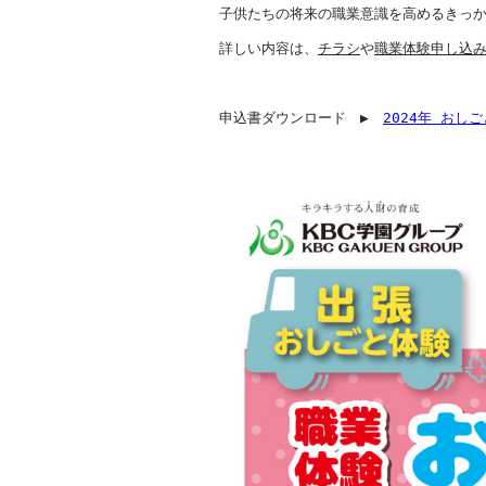
子供たちの将来の職業意識を高めるきっか
詳しい内容は、
チラシ
や
職業体験申し込
申込書ダウンロード　▶　
2024年 おし