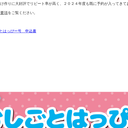
け作りに大好評でリピート率が高く、２０２４年度も既に予約が入ってきてお
み要項
をご覧ください。

ごとはっぴー号　申込書