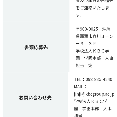
果及び試験の日程等
をご連絡いたしま
す。
〒900-0025 沖縄
県那覇市壺川３－５
－３ ３Ｆ
書類応募先
学校法人ＫＢＣ学
園 学園本部 人事
担当 宛
TEL：098-835-4240
MAIL：
jinji@kbcgroup.ac.jp
お問い合わせ先
学校法人ＫＢＣ学
園 学園本部 人事
担当