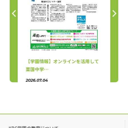
【学園情報】オンラインを活用して
【学
粟国中学…
女揃
2026.07.04
2026.