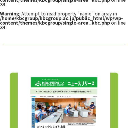
33
Warning
: Attempt to read property "name" on array in
/home/kbcgroup/kbcgroup.ac.jp/public_html/wp/wp-
content/themes/kbcgroup/single-area_kbc.php
on line
34