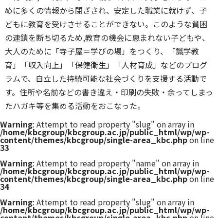
めに多くの情報から閉ざされ、安定した職業に就けず、子
どもに教育を受けさせることができない。このような貧困
の連鎖を断ち切るため,教育の機会に恵まれない子どもや、
大人のために「寺子屋＝学びの場」をつくり、「識学教
育」「収入向上」「保健衛生」「人材育成」などのプログ
ラムで、自立した持続可能な社会づくりを支援する活動で
す。住所や名前などの書き違え・印刷の失敗・余ってしまっ
たハガキ等を集める活動をおこなった。
Warning
: Attempt to read property "slug" on array in
/home/kbcgroup/kbcgroup.ac.jp/public_html/wp/wp-
content/themes/kbcgroup/single-area_kbc.php
on line
33
Warning
: Attempt to read property "name" on array in
/home/kbcgroup/kbcgroup.ac.jp/public_html/wp/wp-
content/themes/kbcgroup/single-area_kbc.php
on line
34
Warning
: Attempt to read property "slug" on array in
/home/kbcgroup/kbcgroup.ac.jp/public_html/wp/wp-
content/themes/kbcgroup/single-area_kbc.php
on line