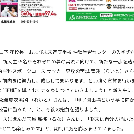
院（山下 守校長）および未来高等学校 沖縄学習センターの入学式
、新入生55名がそれぞれの夢の実現に向けて、新たな一歩を踏
合学科スポーツコース サッカー専攻の宮城 蕾翔（らいと）さ
々前向きに努力し、成長してまいります」と力強く宣誓を行い
て“正解”を導き出す力を身につけていきましょう」と新入生に
した渡慶次 羚斗（れいと）さんは、「甲子園出場という夢に向
練習に励みたい」と、今後の抱負を語りました。
スに進んだ玉城 瑠梛（るな）さんは、「将来は自分の描いたイラ
がとても楽しみです」と、期待に胸を膨らませていました。