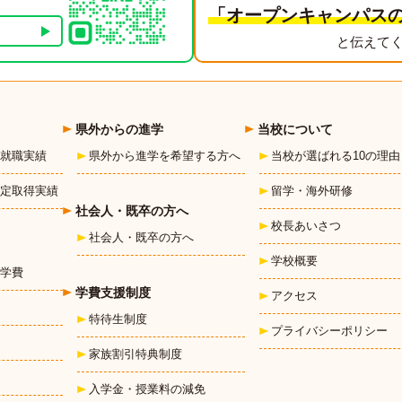
「オープンキャンパス
と伝えて
県外からの進学
当校について
就職実績
県外から進学を希望する方へ
当校が選ばれる10の理由
定取得実績
留学・海外研修
社会人・既卒の方へ
校長あいさつ
社会人・既卒の方へ
学校概要
学費
学費支援制度
アクセス
特待生制度
プライバシーポリシー
家族割引特典制度
入学金・授業料の減免