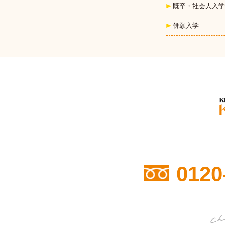
既卒・社会人入学
併願入学
0120