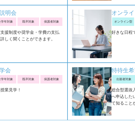
説明会
オンライ
全学年対象
既卒対象
保護者対象
オンライン型
費支援制度や奨学金・学費の支払
好きな日程
て詳しく聞くことができます。
学会
特待生希
全学年対象
既卒対象
保護者対象
出願者対象
な授業見学！
総合型選抜
へ申込した
て知ること