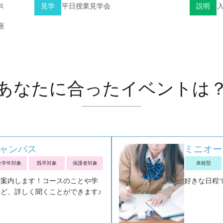
ス
見学
平日授業見学会
説明
座
あなたに合ったイベントは
ャンパス
ミニオー
全学年対象
既卒対象
保護者対象
来校型
ご案内します！コースのことや学
好きな日程
ど、詳しく聞くことができます♪