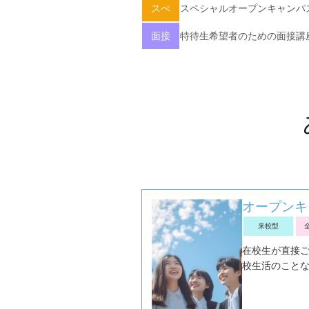
スぺ
スペシャルオープンキャンパ
面接
特待生希望者のための面接講
オープンキ
来校型
在校生が直接
校生活のことな