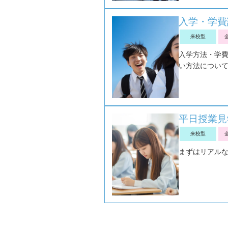
入学・学費
来校型
入学方法・学
い方法につい
平日授業見
来校型
まずはリアル