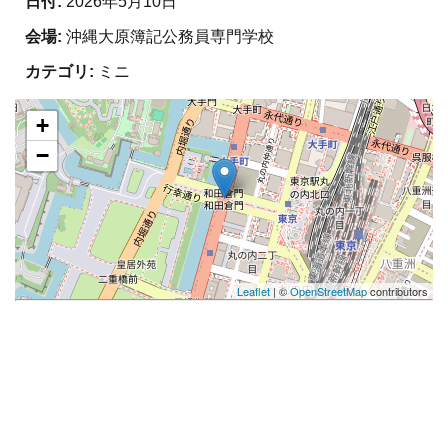
日付:
2026年5月10日
会場:
沖縄大原簿記公務員専門学校
カテゴリ:
ミニ
+
−
Leaflet
| ©
OpenStreetMap
contributors