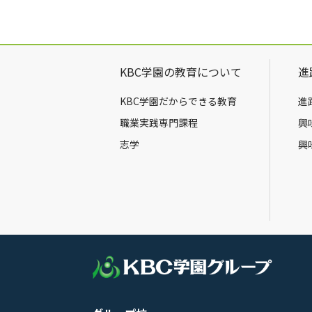
KBC学園の教育について
進
KBC学園だからできる教育
進
職業実践専門課程
興
志学
興