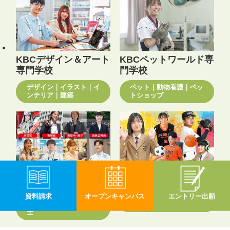
KBCデザイン＆アート
KBCペットワールド専
専門学校
門学校
デザイン｜イラスト｜イ
ペット｜動物看護｜ペッ
ンテリア｜建築
トショップ
KBC沖縄大原簿記公務
KBC高等学院
員専門学校
資料請求
オープン
キャンパス
エントリー
出願
公務員｜ビジネス｜税理
ダブルスクール｜通信制
士