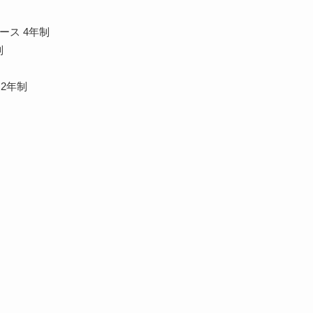
ース 4年制
制
2年制