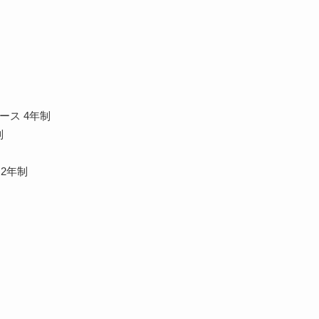
ース 4年制
制
2年制