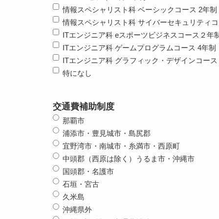
情報スペシャリスト科 ベーシックコース 2年制
情報スペシャリスト科 サイバーセキュリティコ
ITエンジニア科 eスポーツビジネスコース２年
ITエンジニア科 ゲームプログラムコース 4年制
ITエンジニア科 グラフィック・デザインコース 
特になし
交通費補助制度
那覇市
浦添市・豊見城市・島尻郡
宜野湾市・南城市・糸満市・西原町
中頭郡（西原は除く）うるま市・沖縄市
国頭郡・名護市
石垣・宮古
久米島
沖縄県外