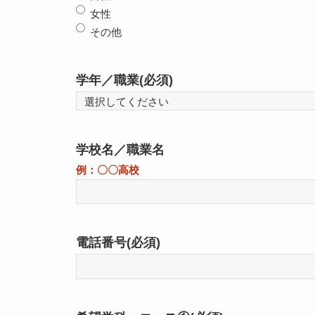
女性
その他
学年／職業
(必須)
学校名／職業名
例：〇〇高校
電話番号
(必須)