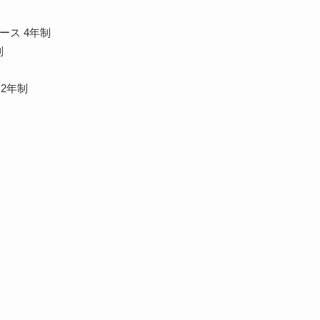
ース 4年制
制
2年制