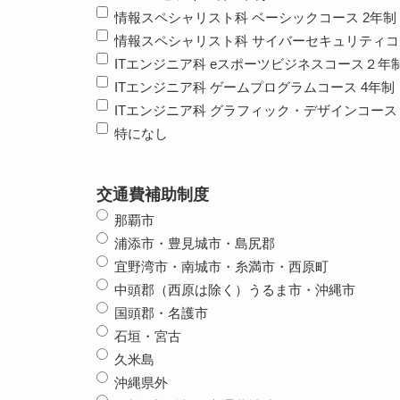
情報スペシャリスト科 ベーシックコース 2年制
情報スペシャリスト科 サイバーセキュリティコ
ITエンジニア科 eスポーツビジネスコース２年
ITエンジニア科 ゲームプログラムコース 4年制
ITエンジニア科 グラフィック・デザインコース 
特になし
交通費補助制度
那覇市
浦添市・豊見城市・島尻郡
宜野湾市・南城市・糸満市・西原町
中頭郡（西原は除く）うるま市・沖縄市
国頭郡・名護市
石垣・宮古
久米島
沖縄県外