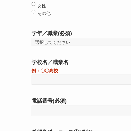
女性
その他
学年／職業
(必須)
学校名／職業名
例：〇〇高校
電話番号
(必須)