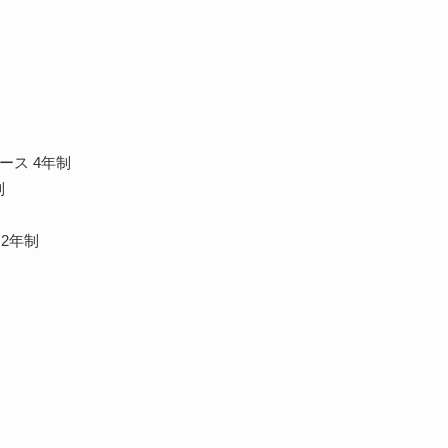
ース 4年制
制
2年制