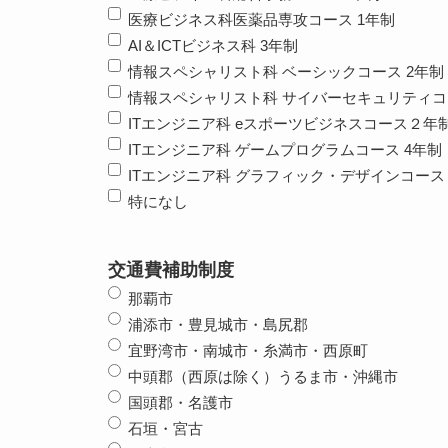
医療ビジネス科医薬品専攻コース 1年制
AI＆ICTビジネス科 3年制
情報スペシャリスト科 ベーシックコース 2年制
情報スペシャリスト科 サイバーセキュリティコ
ITエンジニア科 eスポーツビジネスコース２年
ITエンジニア科 ゲームプログラムコース 4年制
ITエンジニア科 グラフィック・デザインコース 
特になし
交通費補助制度
那覇市
浦添市・豊見城市・島尻郡
宜野湾市・南城市・糸満市・西原町
中頭郡（西原は除く）うるま市・沖縄市
国頭郡・名護市
石垣・宮古