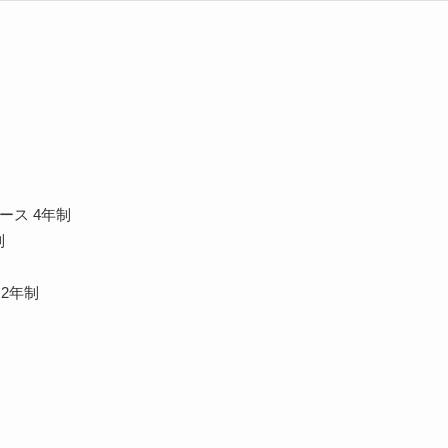
ース 4年制
制
2年制