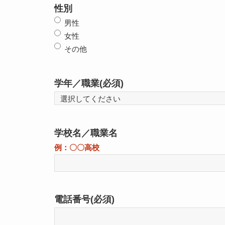
性別
男性
女性
その他
学年／職業
(必須)
学校名／職業名
例：〇〇高校
電話番号
(必須)