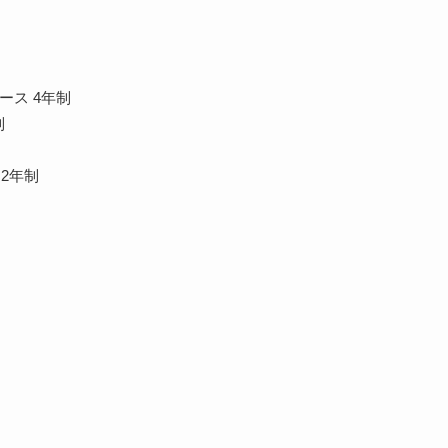
ース 4年制
制
2年制